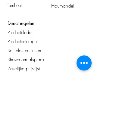
Tuinhout
Houthandel
Direct regelen
Productbladen
Productcatalogus
Samples bestellen
Showroom afspraak
Zakelijke prijslijst
Adres
Avelingen-West 43
4202 MS Gorinchem
0183 - 234 144
info@plancker.nl
er is meer!