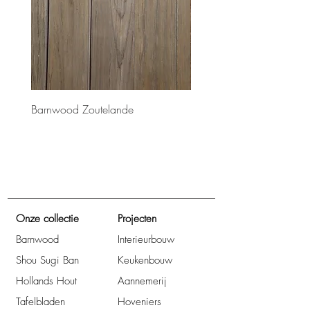
Barnwood Zoutelande
Barnwood Bretagne
Onze collectie
Projecten
Barnwood
Interieurbouw
Shou Sugi Ban
Keukenbouw
Hollands Hout
Aannemerij
Tafelbladen
Hoveniers