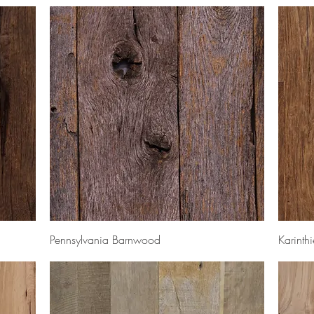
Snel overzicht
Pennsylvania Barnwood
Karinth