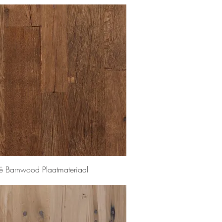
Snel overzicht
ië Barnwood Plaatmateriaal