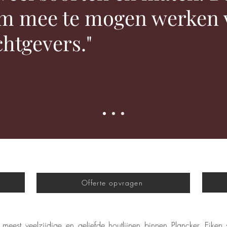
om mee te mogen werken 
htgevers."
Offerte opvragen
eest veelzijdige en geliefde houtlijnen binnen Plancker. Eiken s