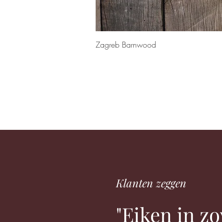
Snel overzicht
Zagreb Barnwood
Klanten zeggen
"Eiken in zo