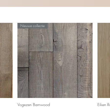
Nieuwe collectie
Snel overzicht
Vogezen Barnwood
Eiken R