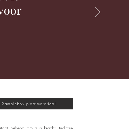
voor
Samplebox plaatmateriaal
taat bekend om zijn kracht, tijdloze