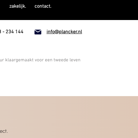
.
zakelijk.
contact.
 - 234 144
info@plancker.nl
ur klaargemaakt voor een tweede leven
ect.