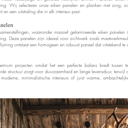
kening. Wij selecteren onze eiken panelen en planken met zorg, z
it en een uitstraling die in elk interieur past.
anelen
de samenstellingen, waaronder massief gelamineerde eiken panelen
rking. Deze panelen zijn ideaal voor zichtwerk zoals maatwerkmeub
lijming ontstaat een homogeen en robuust paneel dat uitstekend te 
premium projecten omdat het een perfecte balans biedt tussen t
de structuur zorgt voor duurzaamheid en lange levensduur, terwijl d
n moderne, minimalistische interieurs of juist warme, ambachtelij