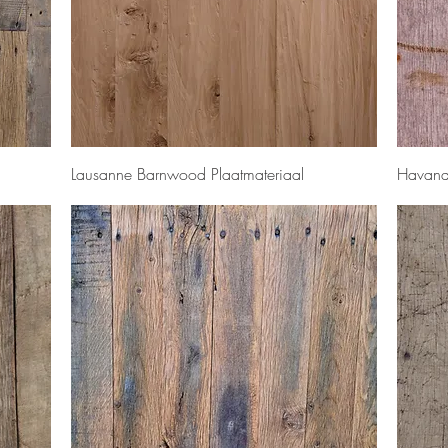
Snel overzicht
Lausanne Barnwood Plaatmateriaal
Havana