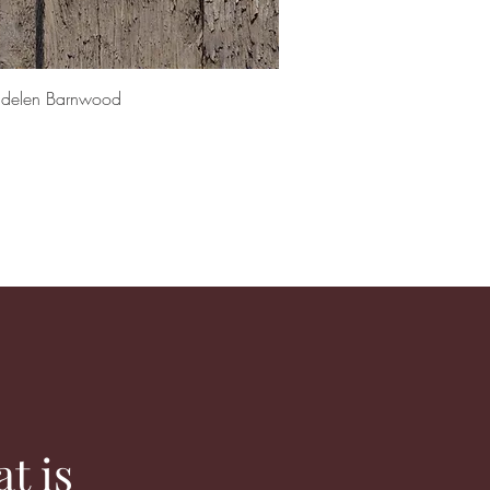
Snel overzicht
delen Barnwood
t is