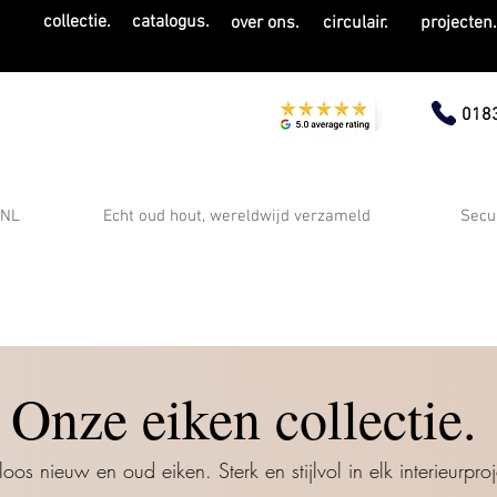
collectie.
catalogus.
over ons.
circulair.
projecten
0183
 NL
Echt oud hout, wereldwijd verzameld
Secu
Onze eiken collectie.
dloos nieuw en oud eiken. Sterk en stijlvol in elk interieurproj