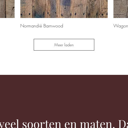
Snel overzicht
Normandië Barnwood
Wagon
Meer laden
veel soorten en maten. Da