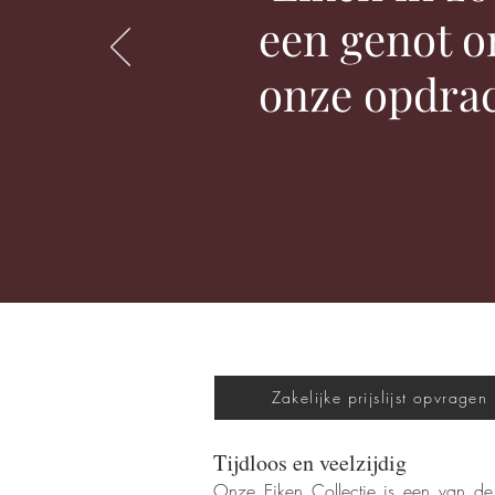
een genot 
onze opdrac
Zakelijke prijslijst opvragen
Tijdloos en veelzijdig
Onze Eiken Collectie is een van de m