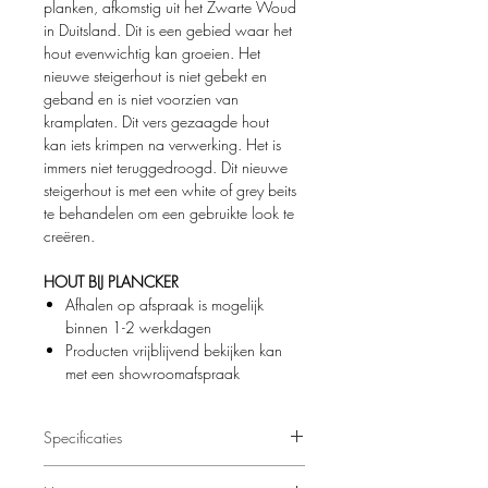
planken, afkomstig uit het Zwarte Woud
in Duitsland. Dit is een gebied waar het
hout evenwichtig kan groeien. Het
nieuwe steigerhout is niet gebekt en
geband en is niet voorzien van
kramplaten. Dit vers gezaagde hout
kan iets krimpen na verwerking. Het is
immers niet teruggedroogd. Dit nieuwe
steigerhout is met een white of grey beits
te behandelen om een gebruikte look te
creëren.
HOUT BIJ PLANCKER
Afhalen op afspraak is mogelijk
binnen 1-2 werkdagen
Producten vrijblijvend bekijken kan
met een showroomafspraak
Specificaties
Dikte: 30 mm