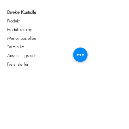
Direkte Kontrolle
Produkt
Produktkatalog
Muster bestellen
Termin im
Ausstellungsraum
Preisliste für
Unternehmen
Adresse
Avelingen-West 43
4202 MS Gorinchem
Niederlande
+31184 - 234 810
info@plancker.de