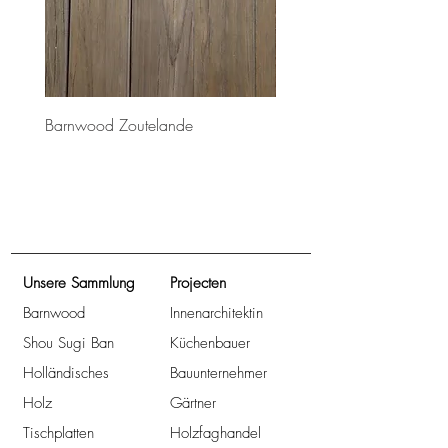
Barnwood Zoutelande
Barnwood Bretagne
Unsere Sammlung
Projecten
Barnwood
Innenarchitektin
Shou Sugi Ban
Küchenbauer
Holländisches
Bauunternehmer
Holz
Gärtner
Tischplatten
Holzfaghandel