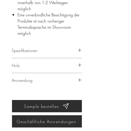
innerhalb von 1-2 Werktagen
möglich
Eine unverbindliche Besichtigung der
Produkte ist nach vorheriger
Terminabsprache im Showroom
möglich
Spezifikationen
Dicke: ca. 20 mm
Holz
Breite: 122 cm
Länge: 275 cm
Eiche
Anwendung
Wandverkleidungen, Möbel,
Fensterbänke und mehr.
Sample bestellen
Geschäftliche Anwendungen