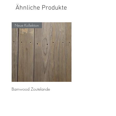
Ähnliche Produkte
Neue Kollektion
Neue Kollektion
Barnwood Zoutelande
Barnwood Bretagne